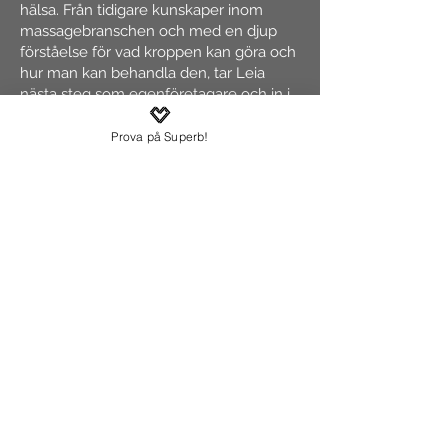
hälsa. Från tidigare kunskaper inom
massagebranschen och med en djup
förståelse för vad kroppen kan göra och
hur man kan behandla den, tar Leia
nästa steg som egenföretagare och in i
Funktionen Fitness-världen.
Prova på Superb!
Leia är medlem i Kroppsterapeuternas
Yrkesförbund, vilket innebär att hon har
omfattande patient- och
ansvarsförsäkringar inom
idrottsmassage för att säkerställa din
trygghet.
Boka
idrottsMassage