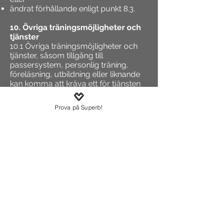
ändrat förhållande enligt punkt 8.3.
10. Övriga träningsmöjligheter och
tjänster
10.1 Övriga träningsmöjligheter och
tjänster, såsom tillgång till
passersystem, personlig träning,
föreläsning, utbildning eller liknande
kan komma att kräva ett för tjänsten
vid var tid gällande separat avtal, för
vilket Medlemmen härmed förbinder
Prova på Superb!
sig att ingå i om sådan
träningsmöjlighet eller tjänst köps av
eller via Superb.
11. Barn och barnvagnar
11.1 Barn under 14 år får vistas på
träningsanläggningen under uppsyn
av förmyndare. När Medlemmen
vistas på träningscentret, i sällskap av
person som Medlemmen står som
målsman till, innan träning så ska
denna person befinna sig i