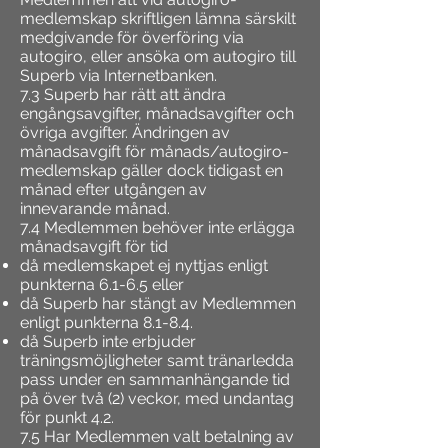
medlemskap skriftligen lämna särskilt
medgivande för överföring via
autogiro, eller ansöka om autogiro till
Superb via Internetbanken.
7.3 Superb har rätt att ändra
engångsavgifter, månadsavgifter och
övriga avgifter. Ändringen av
månadsavgift för månads/autogiro-
medlemskap gäller dock tidigast en
månad efter utgången av
innevarande månad.
7.4 Medlemmen behöver inte erlägga
månadsavgift för tid
då medlemskapet ej nyttjas enligt
punkterna 6.1-6.5 eller
då Superb har stängt av Medlemmen
enligt punkterna 8.1-8.4.
då Superb inte erbjuder
träningsmöjligheter samt tränarledda
pass under en sammanhängande tid
på över två (2) veckor, med undantag
för punkt 4.2.
7.5 Har Medlemmen valt betalning av