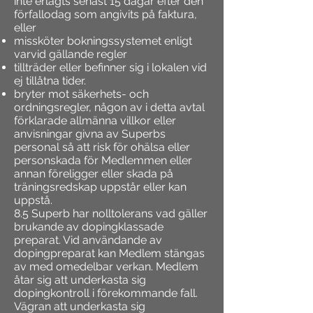
inte erlagts senast 15 dagar efter den
förfallodag som angivits på faktura,
eller
missköter bokningssystemet enligt
varvid gällande regler
tillträder eller befinner sig i lokalen vid
ej tillåtna tider.
bryter mot säkerhets- och
ordningsregler, någon av i detta avtal
förklarade allmänna villkor eller
anvisningar givna av Superbs
personal så att risk för ohälsa eller
personskada för Medlemmen eller
annan föreligger eller skada på
träningsredskap uppstår eller kan
uppstå.
8.5 Superb har nolltolerans vad gäller
brukande av dopingklassade
preparat. Vid användande av
dopingpreparat kan Medlem stängas
av med omedelbar verkan. Medlem
åtar sig att underkasta sig
dopingkontroll i förekommande fall.
Vägran att underkasta sig