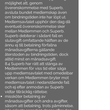
möjlighet att, genom
överenskommelse med Superb,
avsluta bundet medlemskap även
om bindningstiden inte har löpt ut.
Medlemsavtalet upphör den dag då
eventuell överenskommelse sker
mellan Medlemmen och Superb.
Superb debiterar i sådant fall en
slutavgift omfattande hälften av de
ännu ej till betalning förfallna
månadsavgifterna gällande
återstoden av bindningstiden, dock
alltid minst en månadsavgift.
8.4 Superb har rätt att stänga av
Medlemmen för viss tid eller säga
upp medlemsavtalet med omedelbar
verkan om Medlemmen bryter mot
medlemsavtalet i nedanstående fall
och ej efter anmodan av Superb
vidtar tillräcklig rättelse;
missköter betalning av
månadsavgifter och andra avgifter,
såsom att betalning, trots påminnelse,