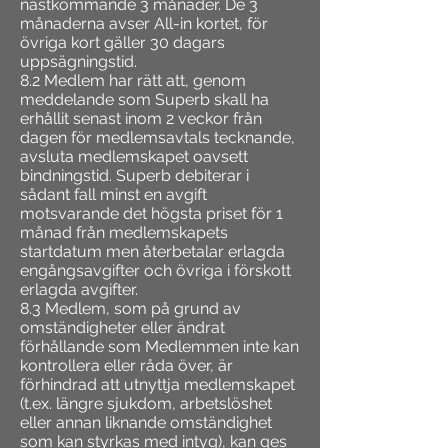
nästkommande 3 månader. De 3
månaderna avser All-in kortet, för
övriga kort gäller 30 dagars
uppsägningstid.
8.2 Medlem har rätt att, genom
meddelande som Superb skall ha
erhållit senast inom 2 veckor från
dagen för medlemsavtals tecknande,
avsluta medlemskapet oavsett
bindningstid. Superb debiterar i
sådant fall minst en avgift
motsvarande det högsta priset för 1
månad från medlemskapets
startdatum men återbetalar erlagda
engångsavgifter och övriga i förskott
erlagda avgifter.
8.3 Medlem, som på grund av
omständigheter eller ändrat
förhållande som Medlemmen inte kan
kontrollera eller råda över, är
förhindrad att utnyttja medlemskapet
(t.ex. längre sjukdom, arbetslöshet
eller annan liknande omständighet
som kan styrkas med intyg), kan ges