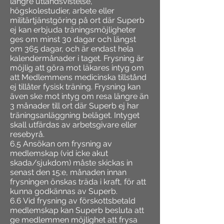
längre utlandsvistelse,
högskolestudier, arbete eller
militärtjänstgöring på ort där Superb
ej kan erbjuda träningsmöjligheter
ges om minst 30 dagar och längst
om 365 dagar, och är endast hela
kalendermånader i taget. Frysning är
möjlig att göra mot läkares intyg om
att Medlemmens medicinska tillstånd
ej tillåter fysisk träning. Frysning kan
även ske mot intyg om resa längre än
3 månader till ort där Superb ej har
träningsanläggning beläget. Intyget
skall utfärdas av arbetsgivare eller
resebyrå.
6.5 Ansökan om frysning av
medlemskap (vid icke akut
skada/sjukdom) måste skickas in
senast den 15:e, månaden innan
frysningen önskas träda i kraft, för att
kunna godkännas av Superb.
6.6 Vid frysning av förskottsbetald
medlemskap kan Superb besluta att
ge medlemmen möjlighet att frysa